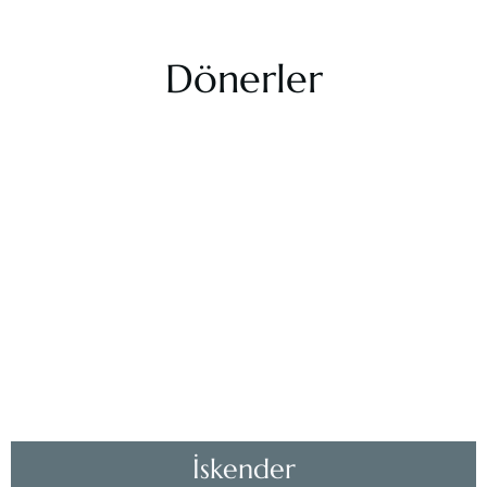
Dönerler
İskender