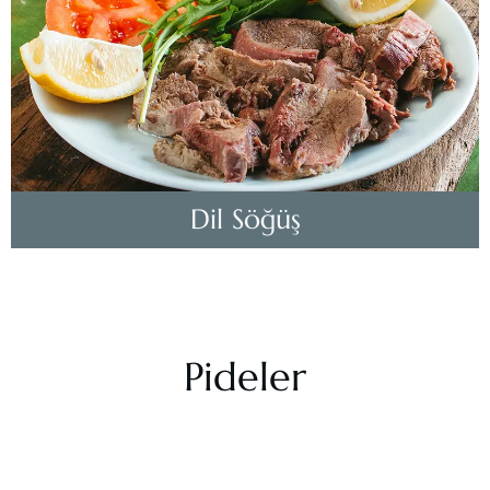
Dil Söğüş
Pideler